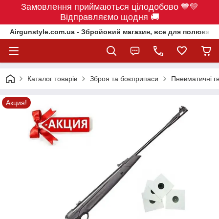
Замовлення приймаються цілодобово 💙💛
Відправляємо щодня 🚚
Airgunstyle.com.ua - Збройовий магазин, все для полюванн
Каталог товарів
Зброя та боєприпаси
Пневматичні гв
Акция!