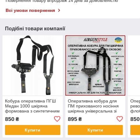
Повернення товару впродовж 14 днів за домовленістю
Всі умови повернення
Подібні товари компанії
Кобура оперативна ПГШ
Оперативна кобура для
Опер
Медан 1000 шкіряна
ПМ прихованого носіння
рево
формована з синтетичним
шкіряна універсальна зі
фло
кріпленням
скобою Медан 1002
носі
850
895
850
₴
₴
унів
та п
Купити
Купити