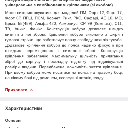
універсальна з комбінованим кріпленням (зі скобою)
.
Може використовуватися для моделей ПМ, Форт 12, Форт 17,
Форт 6Р, ПГШ, ПСМ, Корнет, Ринг, РКС, Сафарі, АЕ 10, МО,
Ерма: 55(459), Альфа 420, Армениус, СР 99 (Компакт), С11,
Т9, Аникс, Фенікс. Конструкція кобури дозволяє швидко
витягти з неї зброю. Кріплення кобури виконано з шкіри і
гумової стрічки, що забезпечує повну свободу нахилів тулуба.
Додаткове кріплення кобури до пояса надійно фіксує її при
швидких переміщеннях і витяганні зброї. Конструкція
кріплення забезпечує максимальну щільність прилягання
зброї до корпусу і нескладну підгонку під індивідуальні
розміри людини. Передбачена можливість зняття кріплення.
При цьому кобура може носитися на поясі: на правому боці,
на лівому боці під ременем, всередині штанів, ззаду.
Приховати
Характеристики
Основні