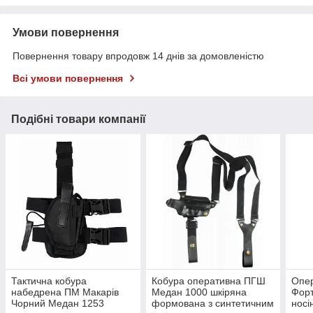
Умови повернення
Повернення товару впродовж 14 днів за домовленістю
Всі умови повернення
Подібні товари компанії
Тактична кобура
Кобура оперативна ПГШ
Опер
набедрена ПМ Макарів
Медан 1000 шкіряна
Форт
Чорний Медан 1253
формована з синтетичним
носі