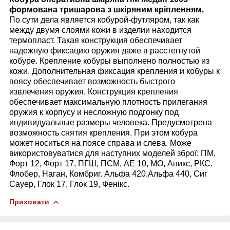
формована тришарова з шкіряним кріпленням.
По сути дела является кобурой-футляром, так как
между двумя слоями кожи в изделии находится
термопласт. Такая конструкция обеспечивает
надежную фиксацию оружия даже в расстегнутой
кобуре. Крепление кобуры выполнено полностью из
кожи. Дополнительная фиксация крепления и кобуры к
поясу обеспечивает возможность быстрого
извлечения оружия. Конструкция крепления
обеспечивает максимальную плотность прилегания
оружия к корпусу и несложную подгонку под
индивидуальные размеры человека. Предусмотрена
возможность снятия крепления. При этом кобура
может носиться на поясе справа и слева. Може
використовуватися для наступних моделей зброї: ПМ,
Форт 12, Форт 17, ПГШ, ПСМ, АЕ 10, МО, Аникс, РКС.
Флобер, Наган, Комбриг. Альфа 420,Альфа 440, Сиг
Сауер, Глок 17, Глок 19, Фенікс.
Приховати