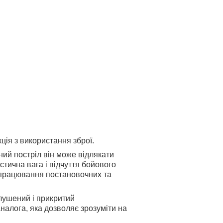
ція з використання зброї.
ий постріл він може відлякати
стична вага і відчуття бойового
дпрацювання постановочних та
глушений і прикритий
налога, яка дозволяє зрозуміти на