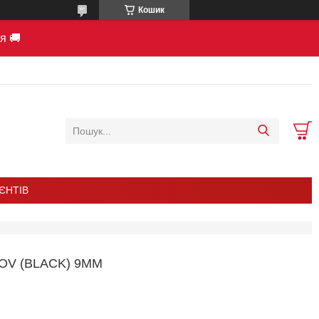
Кошик
я 🚚
ІЄНТІВ
OV (BLACK) 9ММ