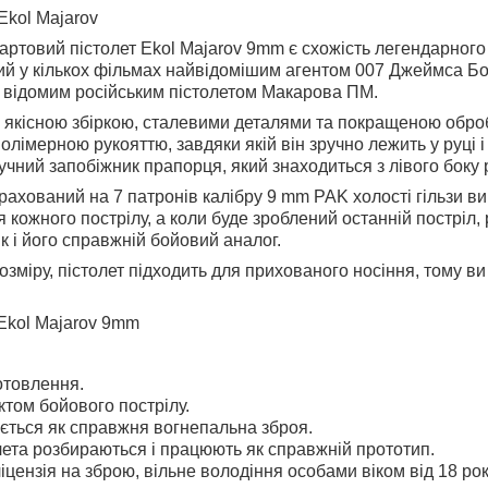
ртовий пістолет Ekol Majarov 9mm є схожість легендарного 
ий у кількох фільмах найвідомішим агентом 007 Джеймса Бо
з відомим російським пістолетом Макарова ПМ.
я якісною збіркою, сталевими деталями та покращеною обро
лімерною рукояттю, завдяки якій він зручно лежить у руці і 
ручний запобіжник прапорця, який знаходиться з лівого боку 
ахований на 7 патронів калібру 9 mm PAK холості гільзи ви
я кожного пострілу, а коли буде зроблений останній постріл,
к і його справжній бойовий аналог.
зміру, пістолет підходить для прихованого носіння, тому ви
отовлення.
ктом бойового пострілу.
ається як справжня вогнепальна зброя.
лета розбираються і працюють як справжній прототип.
іцензія на зброю, вільне володіння особами віком від 18 рок