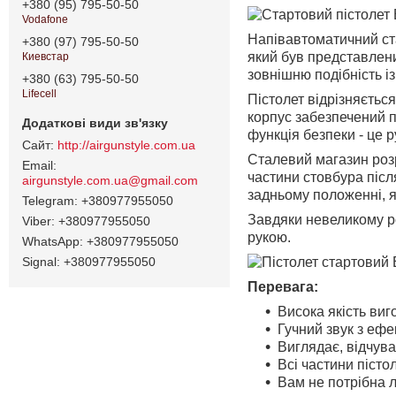
+380 (95) 795-50-50
Vodafone
Напівавтоматичний ста
+380 (97) 795-50-50
який був представлен
Киевcтар
зовнішню подібність і
+380 (63) 795-50-50
Lifecell
Пістолет відрізняєтьс
корпус забезпечений по
функція безпеки - це 
http://airgunstyle.com.ua
Сталевий магазин розр
частини стовбура післ
airgunstyle.com.ua@gmail.com
задньому положенні, я
+380977955050
Завдяки невеликому ро
+380977955050
рукою.
+380977955050
Signal
+380977955050
Перевага:
Висока якість виг
Гучний звук з ефе
Виглядає, відчув
Всі частини пісто
Вам не потрібна л