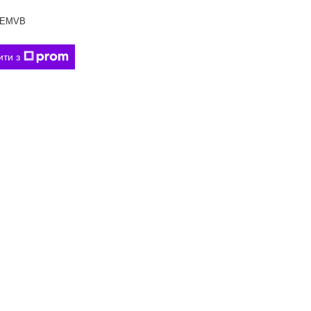
EMVB
ити з