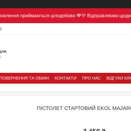
овлення приймаються цілодобово 💙💛 Відправляємо щодн
0
для
.
ПОВЕРНЕННЯ ТА ОБМІН
КОНТАКТИ
ПРО НАС
ВІДГУКИ КЛ
ПІСТОЛЕТ СТАРТОВИЙ EKOL MAJAR
3 450 ₴