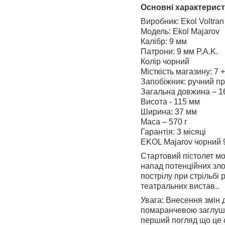
Основні характерист
Виробник: Ekol Voltran
Модель: Ekol Majarov
Калібр: 9 мм
Патрони: 9 мм P.A.K.
Колір чорний
Місткість магазину: 7 
Запобіжник: ручний п
Загальна довжина – 1
Висота - 115 мм
Ширина: 37 мм
Маса – 570 г
Гарантія: 3 місяці
EKOL Majarov чорний 9
Стартовий пістолет м
напад потенційних зло
пострілу при стрільбі
театральних вистав..
Увага: Внесення змін 
помаранчевою заглушко
перший погляд що це 