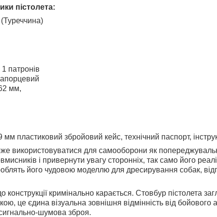
ики пістолета:
 (Туреччина)
+ 1 патронів
рапорцевий
62 мм,
 мм пластиковий збройовий кейс, технічний паспорт, інструк
оже використовуватися для самооборони як попереджувальн
вмисників і привернути увагу сторонніх, так само його реалі
 роблять його чудовою моделлю для дресирування собак, ві
до конструкції кримінально карається. Стовбур пістолета за
ю, це єдина візуальна зовнішня відмінність від бойового а
сигнально-шумова зброя.