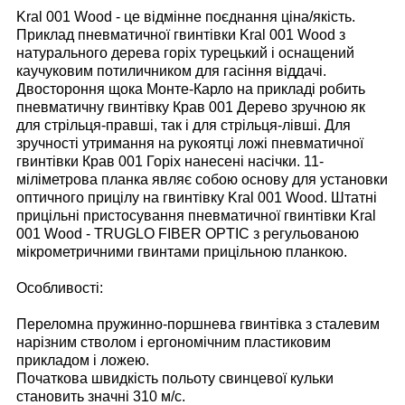
Kral 001 Wood - це відмінне поєднання ціна/якість.
Приклад пневматичної гвинтівки Kral 001 Wood з
натурального дерева горіх турецький і оснащений
каучуковим потиличником для гасіння віддачі.
Двостороння щока Монте-Карло на прикладі робить
пневматичну гвинтівку Крав 001 Дерево зручною як
для стрільця-правші, так і для стрільця-лівші. Для
зручності утримання на рукоятці ложі пневматичної
гвинтівки Крав 001 Горіх нанесені насічки. 11-
міліметрова планка являє собою основу для установки
оптичного прицілу на гвинтівку Kral 001 Wood. Штатні
прицільні пристосування пневматичної гвинтівки Kral
001 Wood - TRUGLO FIBER OPTIC з регульованою
мікрометричними гвинтами прицільною планкою.
Особливості:
Переломна пружинно-поршнева гвинтівка з сталевим
нарізним стволом і ергономічним пластиковим
прикладом і ложею.
Початкова швидкість польоту свинцевої кульки
становить значні 310 м/с.