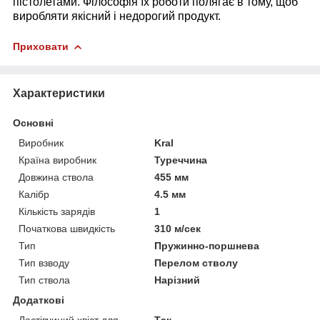
пістолетами. Філософія їх роботи полягає в тому, щоб
виробляти якісний і недорогий продукт.
Приховати
Характеристики
Основні
Виробник
Kral
Країна виробник
Туреччина
Довжина ствола
455 мм
Калібр
4.5 мм
Кількість зарядів
1
Початкова швидкість
310 м/сек
Тип
Пружинно-поршнева
Тип взводу
Перелом стволу
Тип ствола
Нарізний
Додаткові
Ластівчиний хвіст для
Так