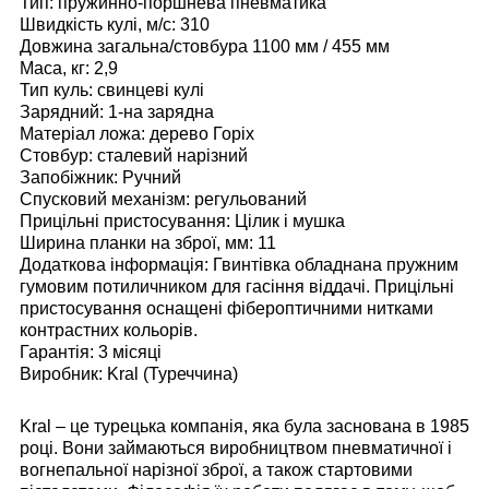
Тип: пружинно-поршнева пневматика
Швидкість кулі, м/с: 310
Довжина загальна/стовбура 1100 мм / 455 мм
Маса, кг: 2,9
Тип куль: свинцеві кулі
Зарядний: 1-на зарядна
Матеріал ложа: дерево Горіх
Стовбур: сталевий нарізний
Запобіжник: Ручний
Спусковий механізм: регульований
Прицільні пристосування: Цілик і мушка
Ширина планки на зброї, мм: 11
Додаткова інформація: Гвинтівка обладнана пружним
гумовим потиличником для гасіння віддачі. Прицільні
пристосування оснащені фібероптичними нитками
контрастних кольорів.
Гарантія: 3 місяці
Виробник:
Kral
(Туреччина)
Kral – це турецька компанія, яка була заснована в 1985
році. Вони займаються виробництвом пневматичної і
вогнепальної нарізної зброї, а також стартовими