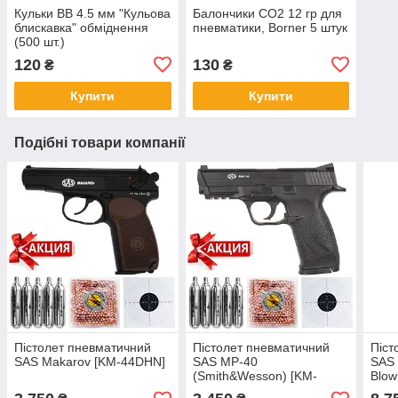
Кульки BB 4.5 мм "Кульова
Балончики CO2 12 гр для
блискавка" обміднення
пневматики, Borner 5 штук
(500 шт.)
120
130
₴
₴
Купити
Купити
Подібні товари компанії
Пістолет пневматичний
Пістолет пневматичний
Піст
SAS Makarov [KM-44DHN]
SAS MP-40
SAS 
(Smith&Wesson) [KM-
Blo
48HN]