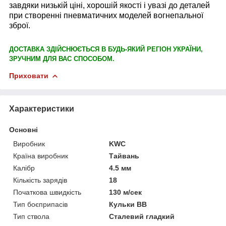
завдяки низькій ціні, хорошій якості і увазі до деталей
при створенні пневматичних моделей вогнепальної
зброї.
ДОСТАВКА ЗДІЙСНЮЄТЬСЯ В БУДЬ-ЯКИЙ РЕГІОН УКРАЇНИ,
ЗРУЧНИМ ДЛЯ ВАС СПОСОБОМ.
Приховати
Характеристики
Основні
Виробник
KWC
Країна виробник
Тайвань
Калібр
4.5 мм
Кількість зарядів
18
Початкова швидкість
130 м/сек
Тип боєприпасів
Кульки BB
Тип ствола
Сталевий гладкий