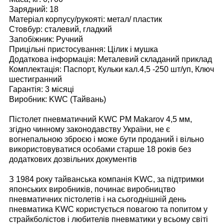
Зарядний: 18
Матеріал корпусу/рукояті: метал/ пластик
Стовбур: сталевий, гладкий
Запобіжник: Ручний
Прицільні пристосування: Цілик і мушка
Додаткова інформація: Металевий складаний приклад
Комплектація: Паспорт, Кульки кал.4,5 -250 шт/уп, Ключ
шестигранний
Гарантія: 3 місяці
Виробник: KWC (Тайвань)
Пістолет пневматичний KWC PM Makarov 4,5 мм,
згідно чинному законодавству України, не є
вогнепальною зброєю і може бути проданий і вільно
використовуватися особами старше 18 років без
додаткових дозвільних документів
З 1984 року тайванська компанія KWC, за підтримки
японських виробників, починає виробництво
пневматичних пістолетів і на сьогоднішній день
пневматика KWC користується повагою та попитом у
страйкболістов і любителів пневматики у всьому світі