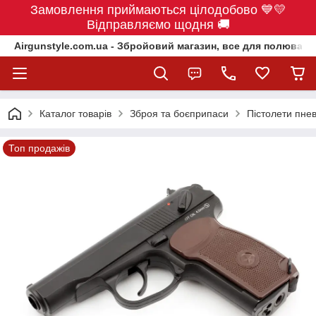
Замовлення приймаються цілодобово 💙💛
Відправляємо щодня 🚚
Airgunstyle.com.ua - Збройовий магазин, все для полюванн
Каталог товарів
Зброя та боєприпаси
Пістолети пне
Топ продажів