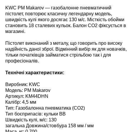
KWC PM Makarov — газобалонне пневматичний
пістолет, повторює класичну легендарну модель,
швидкість кулі якого досягає 130 м/с. Місткість обойми
становить 18 сталевих кульок. Балон CO2 фіксується в
магазині.
Пістолет виконаний з металу, що говорить про високу
надійність даної зброї. Відмінний вибір як для новачків,
тільки початківців займатися стрільбою так і для
професіоналів.
Технічні характеристики:
Виробник: KWC
Модель: PM Makarov
Артикул: KM44DHN
Калібр: 4,5 мм
Тип: Газобалонна пневматика (CO2)
Тип боєприпасів: кульки BB
Швидкість кулі, м/с: 130
загальна Довжина/стовбура 158 мм / мм
Маса, кг: 0,700