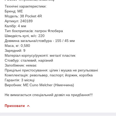
Технічні характеристики:
Бренд: ME
Модель: 38 Pocket 4R
Артикул: 240189
Калібр: 4 мм
Тип боєприпасів: патрон Флобера
Швидкість кулі, м/с: 220
Довжина загальна/стовбура - 155 / 45 мм
Маса, кг: 0,580
Зарядний: 9
Матеріал корпусу/рукояті: метал/ пластик
Стовбур: сталевий, нарізний
Запобіжник: немає
Прицільні пристосування: цілик і мушка не регульовані
Комплектація: револьвер, паспорт, йоржик, коробка
Гарантія: 3 місяці
Виробник: ME Cuno Melcher (Німеччина)
Не вимагається спеціальний дозвіл на придбання!!!
Приховати